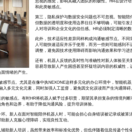
忽视的感觉，影响其融入团队的积极性。HR在设计
和此类敏感点。
第三，隐私保护与数据安全问题也不可忽视。智能陪
但数据的透明度和使用边界往往不够明确，可能引发
人对培训和企业文化的信任感。HR必须制定清晰的
此外，技术适应性差异同样构成沟通敏感节点。不同
人可能快速适应并乐于使用，而另一些则可能感到不
调整，避免因技术使用障碍而影响沟通效果和学习进
还有，机器人反馈的及时性与准确性对新人体验至关
容易导致新人产生困惑甚至怀疑培训内容的权威性，
负面情绪的产生。
敏感节点。尤其是在像中执NEXONE这样多元化的办公环境中，智能机
上融入多元文化元素，同时加强人工监督，避免因文化误读而产生沟通障碍
在的敏感点。有时HR将机器人赋予过多职责，期望其承担复杂的情境判断
的角色和边界，有助于降低沟通风险，提升培训体验。
一环。新人在面对智能陪伴机器人时，可能会担心自身错误被记录或被算法
帮助新人克服心理障碍，实现良性互动。
人辅助新人培训，虽然带来效率和标准化优势，但也伴随着信息传递个性