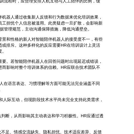
培训流程时，应合理安排人机互动与人工陪伴的比例，缓
伴机器人通过收集新人反馈和行为数据来优化培训效果，
员工担忧个人信息被滥用。此类疑虑一旦扩散，会影响新
数据管理规范，主动沟通保障措施，降低沟通壁垒。
背景和性格的新人对智能陪伴机器人的接受度不一，有些
适或排斥。这种多样化的反应需要HR在培训设计上灵活
度。
重要。若智能陪伴机器人在回答问题时出现延迟或错误，
进而影响对整个培训体系的信赖。HR应联合技术团队不
器人在语言表达、习惯理解等方面可能无法完全涵盖不同
。
和人际互动，但现阶段技术水平尚未完全支持此类需求，
判断，从而影响其主动表达和学习积极性。HR应通过透
化不足、情感交流缺失、隐私担忧、技术适应差异、反馈