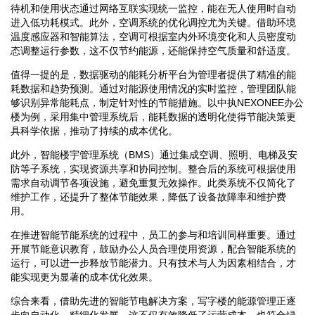
待机和使用状态通过网络互联实现统一监控，能在无人使用时自动
进入低功耗模式。此外，空调系统的优化调控尤为关键。借助环境
温度感应器和智能算法，空调可根据室内外环境变化和人员密度动
态调整运行参数，这不仅节约能源，还能保持空气质量和舒适度。
值得一提的是，数据驱动的能耗分析平台为管理者提供了精准的能
耗数据和趋势预测。通过对能源使用情况的实时监控，管理团队能
够识别异常能耗点，制定针对性的节能措施。以中执NEXONEE办公
楼为例，采用集中管理系统后，能耗数据的透明化使得节能决策更
具科学依据，推动了持续的成本优化。
此外，智能楼宇管理系统（BMS）通过集成空调、照明、电梯及安
防等子系统，实现资源共享和协同控制。整合后的系统可根据使用
需求自动调节各项设施，避免重复无效操作。此类系统不仅简化了
维护工作，还提升了整体节能效果，降低了设备故障率和维护费
用。
在推进智能节能系统的过程中，员工的参与和培训同样重要。通过
开展节能意识教育，鼓励办公人员合理使用资源，配合智能系统的
运行，可以进一步释放节能潜力。只有技术与人为因素相结合，才
能实现更为显著的成本优化效果。
综合来看，借助先进的智能节电解决方案，写字楼的能源管理正逐
步向自动化、精细化发展。这不仅有效降低了运营成本，也符合绿