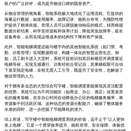
租户的广泛好评，成为提升物业口碑的隐形资产。
从物业管理的视角看，智能系统极大地优化了运维流程。它提供的
海量运行数据，如使用频率、故障记录、能耗分布等，为预防性维
护提供了精准依据。管理人员可以摆脱被动响应的模式，转而根据
数据分析结果，科学安排巡检和保养计划，降低突发故障率，延长
设备寿命，从而实现运维成本的结构性下降和资产保值。
此外，智能电梯调度还能与楼宇内的其他智能化系统（如门禁、考
勤、访客管理）实现数据联动，构建一体化的智慧运营生态。例
如，员工刷卡进入大堂时，系统可提前识别其目标楼层并调度最近
电梯等候，实现无感通行。访客经前台登记后，其乘梯权限可自动
下发至指定电梯，全程无需人工引导，既提升了安全性，也解放了
物业管理的人力。
对于拥有多业态的大型综合写字楼，智能调度更能展现其灵活配置
的优势。系统可以为不同功能区（如商业、办公、酒店）设置差异
化的服务策略，在非办公时间自动降低办公区的电梯服务频率，将
资源集中到活跃区域。这种动态的资源分配能力，确保了整体服务
水准的同时，进一步挖掘了节能降耗的潜力。
综上所述，写字楼中智能电梯调度系统的价值，远不止于“让人更快
坐上电梯”。它是一个贯穿效率提升、能耗管理、安全保障、体验优
化及智慧运维的综合解决方案。它通过对垂直交通这一“动脉”的智慧