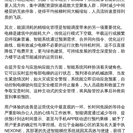
要人流方向，集中调配资源快速疏散大堂聚集人群，同时减少中间
楼层的无效停靠，使得平均候梯时间大幅缩短，人员流转速度得到
质的飞跃。
其次，能源消耗的精细化管理是智能调度带来的另一项重要优化。
电梯是建筑中的能耗大户，传统运行模式下空载、半载运行或频繁
启停现象普遍。智能系统通过预测需求、合并同向指令、优化运行
曲线，能有效减少电梯不必要的运行次数与待机时间。这不仅直接
降低了电费开支，更与绿色建筑、可持续发展的理念深度契合，助
力楼宇达成节能减排的运营目标。
在提升安全与应急响应能力方面，智能系统同样扮演着关键角色。
它可以实时监控每部电梯的运行状态，预判潜在的机械故障。当发
生紧急情况时，如火灾或安全警报，系统能立即启动应急预案，自
动控制电梯驶向指定安全楼层并停止服务，为人员疏散和救援工作
争取宝贵时间。这种主动式的安全管理，将风险管控从事后补救前
置到事前预防。
用户体验的改善是运营优化中最直观的一环。长时间焦躁的等待会
严重影响办公人员的心情与工作效率。智能调度通过减少等待、提
供预计到达时间显示、甚至与手机APP联动进行预约乘梯，赋予了
用户更多的确定性与掌控感。在位于金融核心区的某知名大厦中执
NEXONE，其部署的先进智能梯控系统就因其高效与便捷，获得了