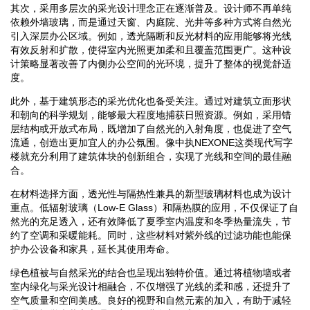
其次，采用多层次的采光设计理念正在逐渐普及。设计师不再单纯
依赖外墙玻璃，而是通过天窗、内庭院、光井等多种方式将自然光
引入深层办公区域。例如，透光隔断和反光材料的应用能够将光线
有效反射和扩散，使得室内光照更加柔和且覆盖范围更广。这种设
计策略显著改善了内侧办公空间的光环境，提升了整体的视觉舒适
度。
此外，基于建筑形态的采光优化也备受关注。通过对建筑立面形状
和朝向的科学规划，能够最大程度地捕获日照资源。例如，采用错
层结构或开放式布局，既增加了自然光的入射角度，也促进了空气
流通，创造出更加宜人的办公氛围。像中执NEXONE这类现代写字
楼就充分利用了建筑体块的创新组合，实现了光线和空间的最佳融
合。
在材料选择方面，透光性与隔热性兼具的新型玻璃材料也成为设计
重点。低辐射玻璃（Low-E Glass）和隔热膜的应用，不仅保证了自
然光的充足透入，还有效降低了夏季室内温度和冬季热量流失，节
约了空调和采暖能耗。同时，这些材料对紫外线的过滤功能也能保
护办公设备和家具，延长其使用寿命。
绿色植被与自然采光的结合也呈现出独特价值。通过将植物墙或者
室内绿化与采光设计相融合，不仅增强了光线的柔和感，还提升了
空气质量和空间美感。良好的视野和自然元素的加入，有助于减轻