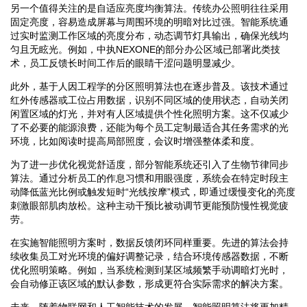
另一个值得关注的是自适应亮度均衡算法。传统办公照明往往采用
固定亮度，容易造成屏幕与周围环境的明暗对比过强。智能系统通
过实时监测工作区域的亮度分布，动态调节灯具输出，确保光线均
匀且无眩光。例如，中执NEXONE的部分办公区域已部署此类技
术，员工反馈长时间工作后的眼睛干涩问题明显减少。
此外，基于人因工程学的分区照明算法也在逐步普及。该技术通过
红外传感器或工位占用数据，识别不同区域的使用状态，自动关闭
闲置区域的灯光，并对有人区域提供个性化照明方案。这不仅减少
了不必要的能源浪费，还能为每个员工定制最适合其任务需求的光
环境，比如阅读时提高局部照度，会议时增强整体柔和度。
为了进一步优化视觉舒适度，部分智能系统还引入了生物节律同步
算法。通过分析员工的作息习惯和用眼强度，系统会在特定时段主
动降低蓝光比例或触发短时“光线按摩”模式，即通过缓慢变化的亮度
刺激眼部肌肉放松。这种主动干预比被动调节更能预防慢性视觉疲
劳。
在实施智能照明方案时，数据反馈闭环同样重要。先进的算法会持
续收集员工对光环境的偏好调整记录，结合环境传感器数据，不断
优化照明策略。例如，当系统检测到某区域频繁手动调暗灯光时，
会自动修正该区域的默认参数，形成更符合实际需求的解决方案。
未来，随着物联网和人工智能技术的发展，智能照明算法将更加精