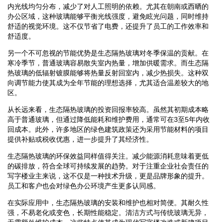
内光线均匀分布，减少了对人工照明的依赖。尤其在朝南或西晒的
办公区域，这种玻璃能够平衡光线强度，避免眩光问题，同时维持
舒适的视觉环境。这不仅节省了电费，还提升了员工的工作效率和
舒适度。
另一个不可忽视的节能优势是生态隔热玻璃对冬季保温的贡献。在
寒冷季节，普通玻璃容易散失室内热量，增加供暖需求。而生态隔
热玻璃的低辐射镀膜能够将热量反射回室内，减少热损失。这种双
向调节能力使其成为全年节能的理想选择，尤其适合温差较大的地
区。
从长远来看，生态隔热玻璃的投资回报率较高。虽然其初期成本略
高于普通玻璃，但通过降低能耗和维护费用，通常可在3至5年内收
回成本。此外，许多地区的绿色建筑政策还为采用节能材料的项目
提供补贴或税收优惠，进一步提升了其经济性。
生态隔热玻璃的环保效益同样值得关注。减少能源消耗意味着更低
的碳排放，符合全球可持续发展的趋势。对于注重企业社会责任的
写字楼业主来说，这不仅是一种技术升级，更是品牌形象的提升。
员工和客户也会对绿色办公环境产生更多认同感。
在实际应用中，生态隔热玻璃的安装和维护也相对简便。其耐久性
强，不易老化或变色，长期性能稳定。清洁方式与传统玻璃无异，