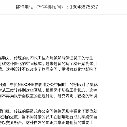
咨询电话（写字楼顾问）：13048875537
驱动力。传统的封闭式工位布局虽然能保证员工的专注
打破这种僵化的空间模式，越来越多的写字楼开始尝试引
境。这种设计不仅改变了物理空间，更潜移默化地影响了
如，中执NEXONE在改造办公空间时，特别设计了集休
时从工位转移到这些区域，根据需求切换工作状态。这种
而不再局限于会议室的正规讨论。研究表明，轻松的环境
理门槛。传统的层级式办公空间往往无形中强化了职位差
级别的交流。当不同背景的员工在咖啡吧台或共享桌旁自
得以交叉融合。这种自发的知识共享正是创新的重要土