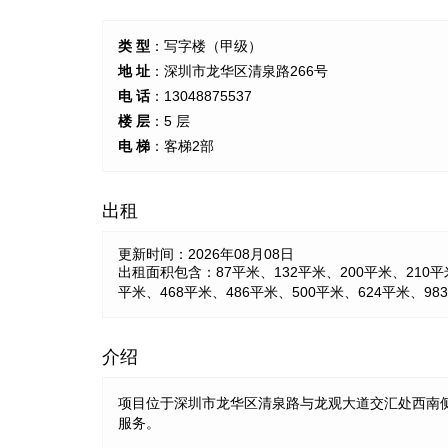
类 型
：写字楼（甲级）
地 址
：深圳市龙华区清泉路266号
电 话
：13048875537
楼 层
：5 层
电 梯
：客梯2部
出租
更新时间：
2026年08月08日
出租面积包含：87平米、132平米、200平米、210平米
平米、468平米、486平米、500平米、624平米、98
介绍
项目位于深圳市龙华区清泉路与龙观大道交汇处西南侧
服务。