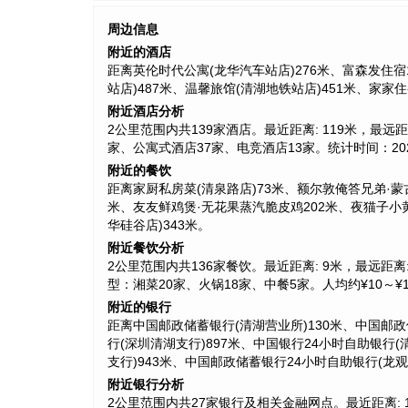
周边信息
附近的酒店
距离英伦时代公寓(龙华汽车站店)276米、富森发住宿
站店)487米、温馨旅馆(清湖地铁站店)451米、家家
附近酒店分析
2公里范围内共139家酒店。最近距离: 119米，最远距离:
家、公寓式酒店37家、电竞酒店13家。统计时间：202
附近的餐饮
距离家厨私房菜(清泉路店)73米、额尔敦俺答兄弟·蒙古
米、友友鲜鸡煲·无花果蒸汽脆皮鸡202米、夜猫子小黄鱼
华硅谷店)343米。
附近餐饮分析
2公里范围内共136家餐饮。最近距离: 9米，最远距离: 1
型：湘菜20家、火锅18家、中餐5家。人均约¥10～¥18
附近的银行
距离中国邮政储蓄银行(清湖营业所)130米、中国邮政储
行(深圳清湖支行)897米、中国银行24小时自助银行(
支行)943米、中国邮政储蓄银行24小时自助银行(龙观
附近银行分析
2公里范围内共27家银行及相关金融网点。最近距离: 130