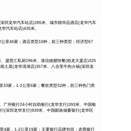
(深圳龙华汽车站店)285米、城市精华品酒店(龙华汽车
龙华汽车站店)435米。
家，1-2公里46家；酒店类型10种，前三种类型：经济型67
、盛贤汇私厨296米、港信烧腊快餐(柏龙大厦店)325
湖南土菜(龙华清湖店)357米、八合里牛肉火锅(深圳龙
-1公里33家，1-2公里6家；餐饮类型32种，前三种热门类
、广州银行24小时自助银行(龙华支行)393米、中国银
银行(深圳龙华支行)939米、中国邮政储蓄银行(龙华区
米-1公里4家，1-2公里19家；主要银行品牌包括：农商银行